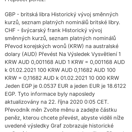
GBP - britská libra Historický vývoj směnných
kurzů, seznam platných nominálů britské libry.
CHF - švýcarský frank Historický vývoj
směnných kurzů, seznam platných nominálů
Převod korejských wonů (KRW) na australské
dolary (AUD) Převést Na Výsledek Vysvětlení 1
KRW AUD 0,001168 AUD 1 KRW = 0,001168 AUD
k 01.02.2021 100 KRW AUD 0,11682 AUD 100
KRW = 0,11682 AUD k 01.02.2021 10 000 KRW
Jeden EGP je 0.0537 EUR a jeden EUR je 18.6122
EGP. Tyto informace byly naposledy
aktualizovány na 22. října 2020 0:05 CET.
Převodník měn Zvolte měnu a zadejte částku
peněz, kterou chcete převést, abyste viděli níže
uvedené výsledky Graf zobrazuje historické