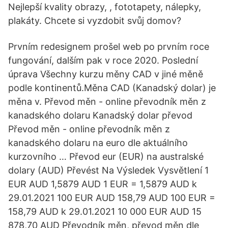
Nejlepší kvality obrazy, , fototapety, nálepky,
plakáty. Chcete si vyzdobit svůj domov?
Prvním redesignem prošel web po prvním roce
fungování, dalším pak v roce 2020. Poslední
úprava Všechny kurzu měny CAD v jiné měně
podle kontinentů.Měna CAD (Kanadský dolar) je
měna v. Převod měn - online převodník měn z
kanadského dolaru Kanadský dolar převod
Převod měn - online převodník měn z
kanadského dolaru na euro dle aktuálního
kurzovního … Převod eur (EUR) na australské
dolary (AUD) Převést Na Výsledek Vysvětlení 1
EUR AUD 1,5879 AUD 1 EUR = 1,5879 AUD k
29.01.2021 100 EUR AUD 158,79 AUD 100 EUR =
158,79 AUD k 29.01.2021 10 000 EUR AUD 15
878,70 AUD Převodník měn, převod měn dle