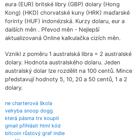
eura (EUR) britské libry (GBP) dolary (Hong
Kong) (HKD) chorvatské kuny (HRK) maďarské
forinty (HUF) indonézská. Kurzy dolaru, eur a
dalších měn . Převod měn - Nejlepší
aktualizovaná Online kalkulačka cizích měn.
Vznikl z poměru 1 australská libra = 2 australské
dolary. Hodnota australského dolaru. Jeden
australský dolar lze rozdělit na 100 centů. Mince
představují hodnoty 5, 10, 20 a 50 centů, 1 a 2
dolary.
ne charterová škola
velryba snoop dogg
která pásma trx koupit
gmail přihlásit html kód
bitcoin růstový graf indie