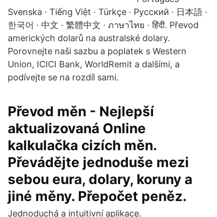
Svenska · Tiếng Việt · Türkçe · Русский · 日本語 ·
한국어 · 中文 · 繁體中文 · ภาษาไทย · हिंदी. Převod
amerických dolarů na australské dolary.
Porovnejte naši sazbu a poplatek s Western
Union, ICICI Bank, WorldRemit a dalšími, a
podívejte se na rozdíl sami.
Převod měn - Nejlepší
aktualizovaná Online
kalkulačka cizích měn.
Převádějte jednoduše mezi
sebou eura, dolary, koruny a
jiné měny. Přepočet peněz.
Jednoduchá a intuitivní aplikace.