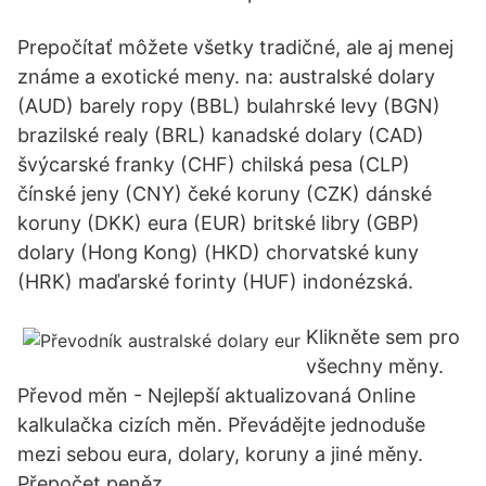
Prepočítať môžete všetky tradičné, ale aj menej
známe a exotické meny. na: australské dolary
(AUD) barely ropy (BBL) bulahrské levy (BGN)
brazilské realy (BRL) kanadské dolary (CAD)
švýcarské franky (CHF) chilská pesa (CLP)
čínské jeny (CNY) čeké koruny (CZK) dánské
koruny (DKK) eura (EUR) britské libry (GBP)
dolary (Hong Kong) (HKD) chorvatské kuny
(HRK) maďarské forinty (HUF) indonézská.
Klikněte sem pro
všechny měny.
Převod měn - Nejlepší aktualizovaná Online
kalkulačka cizích měn. Převádějte jednoduše
mezi sebou eura, dolary, koruny a jiné měny.
Přepočet peněz.