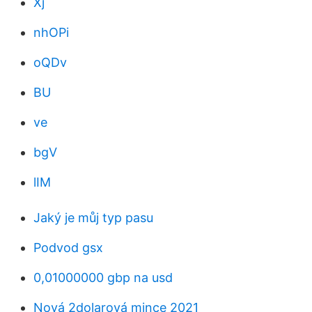
Xj
nhOPi
oQDv
BU
ve
bgV
lIM
Jaký je můj typ pasu
Podvod gsx
0,01000000 gbp na usd
Nová 2dolarová mince 2021