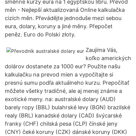
směnné kurzy eura na 1 egyptskou libru. Převod
měn - Nejlepší aktualizovaná Online kalkulačka
cizích měn. Převádějte jednoduše mezi sebou
eura, dolary, koruny a jiné měny. Přepočet
peněz. Euro do Polski złoty.
Zaujíma Vás,
koľko amerických
dolárov dostanete za 1000 eur? Použite našu
kalkulačku na prevod mien a vypočítajte si
presnú sumu podľa aktuálneho kurzu. Prepočítať
môžete všetky tradičné, ale aj menej známe a
exotické meny. na: australské dolary (AUD)
barely ropy (BBL) bulahrské levy (BGN) brazilské
realy (BRL) kanadské dolary (CAD) švýcarské
franky (CHF) chilská pesa (CLP) čínské jeny
(CNY) čeké koruny (CZK) dánské koruny (DKK)